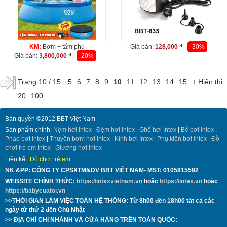
KM:
Bơm + tấm phủ
Giá bán:
128,000 ₫
-30%
Giá bán:
3,800,000 ₫
-20%
Trang 10 / 15:
5
6
7
8
9
10
11
12
13
14
15
+ Hiển thị:
20
100
Bản quyền ©2012 BBT Việt Nam
Sản phẩm chính:
Nệm hơi Intex
|
Đệm hơi Intex
|
Ghế hơi Intex
|
Bể bơi Intex
|
Phao bơi Intex
|
Thuyền bơm hơi Intex
|
Kính bơi Intex
|
Phụ kiện bơi Intex
|
Đồ
chơi trẻ em Intex
|
Giường hơi Intex
Liên kết:
Đồ chơi trẻ em
NK &PP: CÔNG TY CPSXTM&DV BBT VIỆT NAM- MST:
0105815592
WEBSITE CHÍNH THỨC:
https://intexvietnam.vn
hoặc
https://intex.vn
hoặc
https://babycuatoi.vn
>>THỜI GIAN LÀM VIỆC TOÀN HỆ THỐNG: Từ 8h00 đến 18h00 tất cả các
ngày từ thứ 2 đến Chủ Nhật
>> ĐỊA CHỈ CHI NHÁNH VÀ CỬA HÀNG TRÊN TOÀN QUỐC: