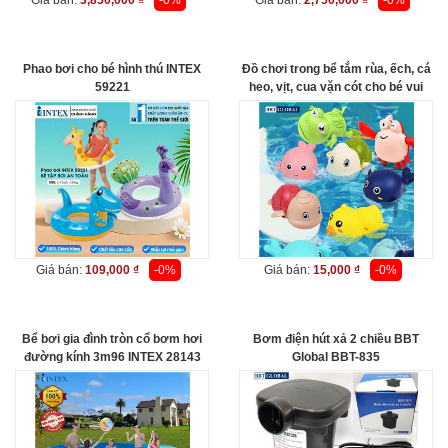
Giá bán:
3,850,000 ₫
-0%
Giá bán:
2,750,000 ₫
-0%
Phao bơi cho bé hình thú INTEX
Đồ chơi trong bể tắm rùa, ếch, cá
59221
heo, vịt, cua vặn cót cho bé vui
nhộn 6688
Giá bán:
109,000 ₫
-0%
Giá bán:
15,000 ₫
-0%
Bể bơi gia đình tròn cổ bơm hơi
Bơm điện hút xả 2 chiều BBT
đường kính 3m96 INTEX 28143
Global BBT-835