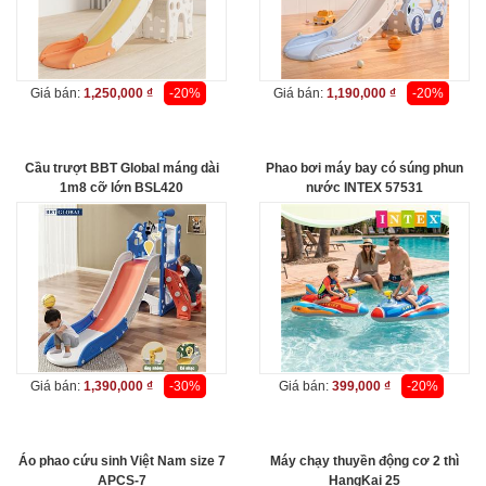
Giá bán:
1,250,000 ₫
-20%
Giá bán:
1,190,000 ₫
-20%
Cầu trượt BBT Global máng dài
Phao bơi máy bay có súng phun
1m8 cỡ lớn BSL420
nước INTEX 57531
Giá bán:
1,390,000 ₫
-30%
Giá bán:
399,000 ₫
-20%
Áo phao cứu sinh Việt Nam size 7
Máy chạy thuyền động cơ 2 thì
APCS-7
HangKai 25