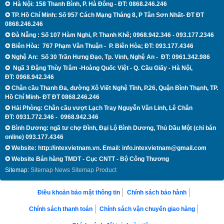
✪
Hà Nội: 158 Thanh B
ình, P.
H
à Đông - ĐT:
0868.246.246
✪
TP. Hồ Chí Minh: Số 957 Cách Mạng Tháng 8, P Tân Sơn Nhất- ĐT
ĐT
0868.246.246
✪ Đà Nẵng
: Số 107 Hàm Nghi, P. Thanh Khê; 0968.942.346 - 093.177.2346
✪
Biên Hòa:
767 Phạm Văn Thuận - P. Biên Hòa; ĐT: 093.177.4346
✪
Nghệ An:
Số 30 Trần Hưng Đạo, Tp. Vinh, Nghệ An - ĐT:
0961.342.986
✪
Ngã 3 Đặng Thùy Trâm -Hoàng Quốc Việt - Q.
Cầu Giấy -
Hà Nội
,
ĐT:
0968.942.346
✪
Chân cầu Thanh Đa, đường Xô Viết Nghệ Tĩnh, P.26, Quận Bình Thạnh,
TP.
Hồ Chí Minh
- ĐT
ĐT 0868.246.246
✪ Hải Phòng: Chân cầu vượt Lạch Tray Nguyễn Văn Linh, Lê Chân
ĐT:
0931.772.346 - 0968.942.346
✪ Bình Dương: ngã tư chợ Đình, Đại Lộ Bình Dương, Thủ Dầu Một (chỉ bán
online) 093.177.4346
✪
Website: http://intexvietnam.vn. Email:
info.intexvietnam@gmail.com
✪
Website Bán hàng TMDT - Cục CNTT - Bộ Công Thương
Sitemap:
Sitemap News
Sitemap Product
Điều khoản bảo mật thông tin
Chính sách bảo hành
Chính sách thanh toán
Chính sách vận chuyển giao hàng