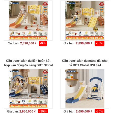
BSL412
BSL413
Giá bán:
2,390,000 ₫
-0%
Giá bán:
2,890,000 ₫
-30%
Cầu trượt xích đu liên hoàn kết
Cầu trượt xích đu máng dài cho
hợp vận động đa năng BBT Global
bé BBT Global BSL424
BSL414
Giá bán:
2,950,000 ₫
-30%
Giá bán:
2,090,000 ₫
-30%