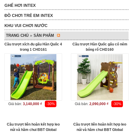
GHẾ HƠI INTEX
ĐỒ CHƠI TRẺ EM INTEX
KHU VUI CHƠI NƯỚC
TRANG CHỦ
»
SẢN PHẨM
Cầu trượt xích đu gấu Hàn Quốc 4
Cầu trượt Hàn Quốc gấu có ném
trong 1 CHD161
bóng rổ CHD160
Giá bán:
3,140,000 ₫
-30%
Giá bán:
2,090,000 ₫
-30%
Cầu trượt liên hoàn kết hợp leo
Cầu trượt liên hoàn kết hợp leo
núi và hầm chui BBT Global
núi và hầm chui BBT Global