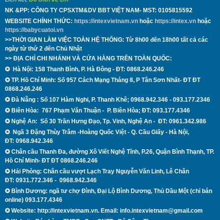
NK &PP: CÔNG TY CPSXTM&DV BBT VIỆT NAM- MST:
0105815592
WEBSITE CHÍNH THỨC:
https://intexvietnam.vn
hoặc
https://intex.vn
hoặc
https://babycuatoi.vn
>>THỜI GIAN LÀM VIỆC TOÀN HỆ THỐNG: Từ 8h00 đến 18h00 tất cả các
ngày từ thứ 2 đến Chủ Nhật
>> ĐỊA CHỈ CHI NHÁNH VÀ CỬA HÀNG TRÊN TOÀN QUỐC:
✪
Hà Nội: 158 Thanh B
ình, P.
H
à Đông - ĐT:
0868.246.246
✪
TP. Hồ Chí Minh: Số 957 Cách Mạng Tháng 8, P Tân Sơn Nhất- ĐT
ĐT
0868.246.246
✪ Đà Nẵng
: Số 107 Hàm Nghi, P. Thanh Khê; 0968.942.346 - 093.177.2346
✪
Biên Hòa:
767 Phạm Văn Thuận - P. Biên Hòa; ĐT: 093.177.4346
✪
Nghệ An:
Số 30 Trần Hưng Đạo, Tp. Vinh, Nghệ An - ĐT:
0961.342.986
✪
Ngã 3 Đặng Thùy Trâm -Hoàng Quốc Việt - Q.
Cầu Giấy -
Hà Nội
,
ĐT:
0968.942.346
✪
Chân cầu Thanh Đa, đường Xô Viết Nghệ Tĩnh, P.26, Quận Bình Thạnh,
TP.
Hồ Chí Minh
- ĐT
ĐT 0868.246.246
✪ Hải Phòng: Chân cầu vượt Lạch Tray Nguyễn Văn Linh, Lê Chân
ĐT:
0931.772.346 - 0968.942.346
✪ Bình Dương: ngã tư chợ Đình, Đại Lộ Bình Dương, Thủ Dầu Một (chỉ bán
online) 093.177.4346
✪
Website: http://intexvietnam.vn. Email:
info.intexvietnam@gmail.com