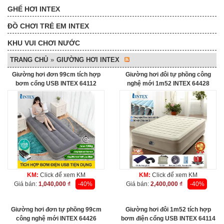
GHẾ HƠI INTEX
ĐỒ CHƠI TRẺ EM INTEX
KHU VUI CHƠI NƯỚC
TRANG CHỦ
»
GIƯỜNG HƠI INTEX
Giường hơi đơn 99cm tích hợp
Giường hơi đôi tự phồng công
bơm cổng USB INTEX 64112
nghệ mới 1m52 INTEX 64428
KM:
Click để xem KM
KM:
Click để xem KM
Giá bán:
1,040,000 ₫
-40%
Giá bán:
2,400,000 ₫
-40%
Giường hơi đơn tự phồng 99cm
Giường hơi đôi 1m52 tích hợp
công nghệ mới INTEX 64426
bơm điện cổng USB INTEX 64114