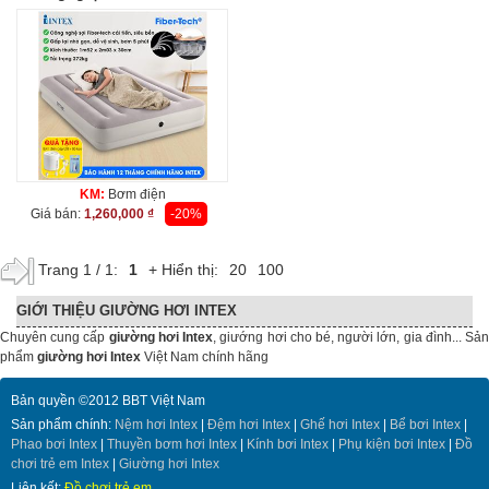
KM:
Bơm điện
Giá bán:
1,260,000 ₫
-20%
Trang 1 / 1:
1
+ Hiển thị:
20
100
GIỚI THIỆU GIƯỜNG HƠI INTEX
Chuyên cung cấp
giường hơi Intex
, giướng hơi cho bé, người lớn, gia đình... Sả
phẩm
giường hơi Intex
Việt Nam chính hãng
Bản quyền ©2012 BBT Việt Nam
Sản phẩm chính:
Nệm hơi Intex
|
Đệm hơi Intex
|
Ghế hơi Intex
|
Bể bơi Intex
|
Phao bơi Intex
|
Thuyền bơm hơi Intex
|
Kính bơi Intex
|
Phụ kiện bơi Intex
|
Đồ
chơi trẻ em Intex
|
Giường hơi Intex
Liên kết:
Đồ chơi trẻ em