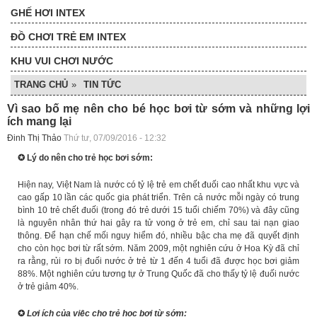
GHẾ HƠI INTEX
ĐỒ CHƠI TRẺ EM INTEX
KHU VUI CHƠI NƯỚC
TRANG CHỦ
»
TIN TỨC
Vì sao bố mẹ nên cho bé học bơi từ sớm và những lợi
ích mang lại
Đinh Thị Thảo
Thứ tư, 07/09/2016 - 12:32
✪
Lý do nên cho trẻ học bơi sớm:
Hiện nay, Việt Nam là nước có tỷ lệ trẻ em chết đuối cao nhất khu vực và
cao gấp 10 lần các quốc gia phát triển. Trên cả nước mỗi ngày có trung
bình 10 trẻ chết đuối (trong đó trẻ dưới 15 tuổi chiếm 70%) và đây cũng
là nguyên nhân thứ hai gây ra tử vong ở trẻ em, chỉ sau tai nạn giao
thông. Để hạn chế mối nguy hiểm đó, nhiều bậc cha mẹ đã quyết định
cho còn học bơi từ rất sớm. Năm 2009, một nghiên cứu ở Hoa Kỳ đã chỉ
ra rằng, rủi ro bị đuối nước ở trẻ từ 1 đến 4 tuổi đã được học bơi giảm
88%. Một nghiên cứu tương tự ở Trung Quốc đã cho thấy tỷ lệ đuối nước
ở trẻ giảm 40%.
✪
Lợi ích của việc cho trẻ học bơi từ sớm: