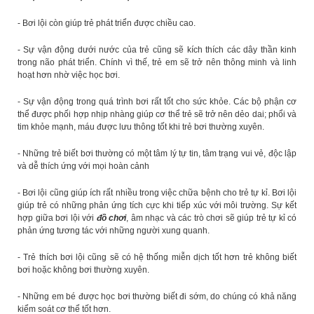
- Bơi lội còn giúp trẻ phát triển được chiều cao.
- Sự vận động dưới nước của trẻ cũng sẽ kích thích các dây thần kinh
trong não phát triển. Chính vì thế, trẻ em sẽ trở nên thông minh và linh
hoạt hơn nhờ việc học bơi.
- Sự vận động trong quá trình bơi rất tốt cho sức khỏe. Các bộ phận cơ
thể được phối hợp nhịp nhàng giúp cơ thể trẻ sẽ trở nên dẻo dai; phổi và
tim khỏe mạnh, máu được lưu thông tốt khi trẻ bơi thường xuyên.
- Những trẻ biết bơi thường có một tâm lý tự tin, tâm trạng vui vẻ, độc lập
và dễ thích ứng với mọi hoàn cảnh
- Bơi lội cũng giúp ích rất nhiều trong việc chữa bệnh cho trẻ tự kỉ. Bơi lội
giúp trẻ có những phản ứng tích cực khi tiếp xúc với môi trường. Sự kết
hợp giữa bơi lội với
đồ chơi
, âm nhạc và các trò chơi sẽ giúp trẻ tự kỉ có
phản ứng tương tác với những người xung quanh.
- Trẻ thích bơi lội cũng sẽ có hệ thống miễn dịch tốt hơn trẻ không biết
bơi hoặc không bơi thường xuyên.
- Những em bé được học bơi thường biết đi sớm, do chúng có khả năng
kiểm soát cơ thể tốt hơn.