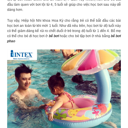
đầu làm quen với bơi lội từ 4, 5 tuổi sẽ giúp cho việc học bơi sau này dễ
dàng hơn.
Tuy vậy, Hiệp hội Nhi khoa Hoa Kỳ cho rằng trẻ có thể bắt đầu các bài
học bơi an toàn từ khi mới 1 tuổi. Như đã nêu trên, học bơi từ độ tuổi này
có thể giảm đáng kể rủi ro chết đuối ở trẻ trong độ tuổi từ 1 đến 4. Bố mẹ
có thể cho bé đi học bơi ở
bể bơi
hoặc cho bé tập bơi ở nhà bằng
bể bơi
phao