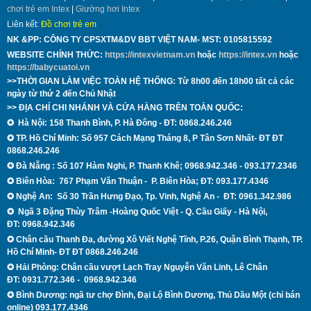
chơi trẻ em Intex
|
Giường hơi Intex
Liên kết:
Đồ chơi trẻ em
NK &PP: CÔNG TY CPSXTM&DV BBT VIỆT NAM- MST:
0105815592
WEBSITE CHÍNH THỨC:
https://intexvietnam.vn
hoặc
https://intex.vn
hoặc
https://babycuatoi.vn
>>THỜI GIAN LÀM VIỆC TOÀN HỆ THỐNG: Từ 8h00 đến 18h00 tất cả các
ngày từ thứ 2 đến Chủ Nhật
>> ĐỊA CHỈ CHI NHÁNH VÀ CỬA HÀNG TRÊN TOÀN QUỐC:
✪
Hà Nội: 158 Thanh B
ình, P.
H
à Đông - ĐT:
0868.246.246
✪
TP. Hồ Chí Minh: Số 957 Cách Mạng Tháng 8, P Tân Sơn Nhất- ĐT
ĐT
0868.246.246
✪ Đà Nẵng
: Số 107 Hàm Nghi, P. Thanh Khê; 0968.942.346 - 093.177.2346
✪
Biên Hòa:
767 Phạm Văn Thuận - P. Biên Hòa; ĐT: 093.177.4346
✪
Nghệ An:
Số 30 Trần Hưng Đạo, Tp. Vinh, Nghệ An - ĐT:
0961.342.986
✪
Ngã 3 Đặng Thùy Trâm -Hoàng Quốc Việt - Q.
Cầu Giấy -
Hà Nội
,
ĐT:
0968.942.346
✪
Chân cầu Thanh Đa, đường Xô Viết Nghệ Tĩnh, P.26, Quận Bình Thạnh,
TP.
Hồ Chí Minh
- ĐT
ĐT 0868.246.246
✪ Hải Phòng: Chân cầu vượt Lạch Tray Nguyễn Văn Linh, Lê Chân
ĐT:
0931.772.346 - 0968.942.346
✪ Bình Dương: ngã tư chợ Đình, Đại Lộ Bình Dương, Thủ Dầu Một (chỉ bán
online) 093.177.4346