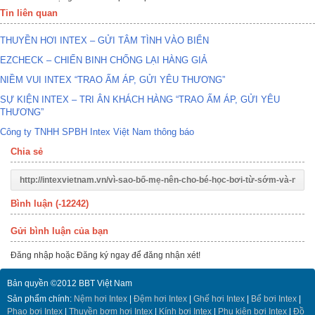
Tin liên quan
THUYỀN HƠI INTEX – GỬI TÂM TÌNH VÀO BIỂN
EZCHECK – CHIẾN BINH CHỐNG LẠI HÀNG GIẢ
NIỀM VUI INTEX “TRAO ẤM ÁP, GỬI YÊU THƯƠNG”
SỰ KIỆN INTEX – TRI ÂN KHÁCH HÀNG “TRAO ẤM ÁP, GỬI YÊU
THƯƠNG”
Công ty TNHH SPBH Intex Việt Nam thông báo
Chia sẻ
Bình luận (
-12242
)
Gửi bình luận của bạn
Đăng nhập
hoặc
Đăng ký
ngay để đăng nhận xét!
Bản quyền ©2012 BBT Việt Nam
Sản phẩm chính:
Nệm hơi Intex
|
Đệm hơi Intex
|
Ghế hơi Intex
|
Bể bơi Intex
|
Phao bơi Intex
|
Thuyền bơm hơi Intex
|
Kính bơi Intex
|
Phụ kiện bơi Intex
|
Đồ