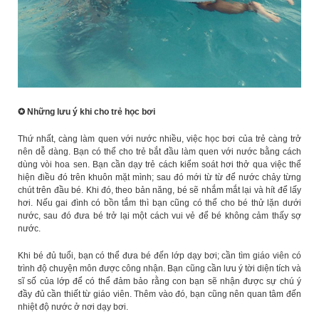
✪
Những lưu ý khi cho trẻ học bơi
Thứ nhất, càng làm quen với nước nhiều, việc học bơi của trẻ càng trở
nên dễ dàng. Bạn có thể cho trẻ bắt đầu làm quen với nước bằng cách
dùng vòi hoa sen. Bạn cần dạy trẻ cách kiểm soát hơi thở qua việc thể
hiện điều đó trên khuôn mặt mình; sau đó mới từ từ để nước chảy từng
chút trên đầu bé. Khi đó, theo bản năng, bé sẽ nhắm mắt lại và hít để lấy
hơi. Nếu gai đình có bồn tắm thì bạn cũng có thể cho bé thử lặn dưới
nước, sau đó đưa bé trở lại một cách vui vẻ để bé không cảm thấy sợ
nước.
Khi bé đủ tuổi, bạn có thể đưa bé đến lớp dạy bơi; cần tìm giáo viên có
trình độ chuyện môn được công nhận. Bạn cũng cần lưu ý tời diện tích và
sĩ số của lớp để có thể đảm bảo rằng con bạn sẽ nhận được sự chú ý
đầy đủ cần thiết từ giáo viên. Thêm vào đó, bạn cũng nên quan tâm đến
nhiệt độ nước ở nơi dạy bơi.