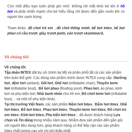
Còn một điều bạn luôn phải ghi nhớ: không rời mắt khỏi bé khi ở
hồ
bơi
và phải nhấn mạnh cho bé hiểu rằng chỉ được đến gần nước khi có
người lớn canh trừng.
Tham khảo:
đồ chơi trẻ em
,
đồ chơi thông minh
,
bể bơi intex
,
bể bơi
phao có cầu trượt
,
giày trượt patin
,
ván trượt skateboard
,
Về chúng tôi!
Về chúng tôi:
Tập đoàn INTEX
đặt trụ sở chính tại Mỹ và phân phối tất cả các sản phẩm
trên toàn thế giới. Các dòng sản phẩm chính được INTEX cung cấp:
Giường
hơi
,
đệm hơi
(airbed),
Gối hơi
,
Ghế hơi
(inflatable chair),
Thuyền bơm
hơi
(inflatable boat),
Bể bơi phao
(floating pool),
Phao bơi
, áo phao, kính
bơi và phụ kiện bơi,
Nhà banh nhún
cho trẻ em,
Đồ chơi bơm hơi
(inflatable
toys)… và một số phụ kiện khác.
Tại thị trường Việt Nam
, các sản phẩm
Nệm hơi Intex
,
Đệm hơi Intex
,
Ghế
hơi Intex
,
Bể bơi Intex
,
Phao bơi Intex
,
Thuyền bơm hơi Intex
,
Đồ chơi trẻ
em Intex
,
Kính bơi Intex
,
Phụ kiện bơi Intex
... đã được khách hàng
Lựa
chọn và Tin dùng
trong nhiều năm qua. Nhằm đưa sản phẩm đến gần gũi
với người tiêu dùng hơn, giúp khách hàng có thể tiếp cận các sản phẩm
Intex chất lượng cao với chi phí thấp nhất.