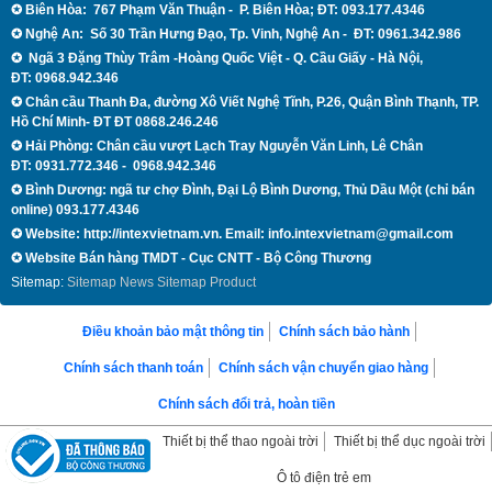
✪
Biên Hòa:
767 Phạm Văn Thuận - P. Biên Hòa; ĐT: 093.177.4346
✪
Nghệ An:
Số 30 Trần Hưng Đạo, Tp. Vinh, Nghệ An - ĐT:
0961.342.986
✪
Ngã 3 Đặng Thùy Trâm -Hoàng Quốc Việt - Q.
Cầu Giấy -
Hà Nội
,
ĐT:
0968.942.346
✪
Chân cầu Thanh Đa, đường Xô Viết Nghệ Tĩnh, P.26, Quận Bình Thạnh,
TP.
Hồ Chí Minh
- ĐT
ĐT 0868.246.246
✪ Hải Phòng: Chân cầu vượt Lạch Tray Nguyễn Văn Linh, Lê Chân
ĐT:
0931.772.346 - 0968.942.346
✪ Bình Dương: ngã tư chợ Đình, Đại Lộ Bình Dương, Thủ Dầu Một (chỉ bán
online) 093.177.4346
✪
Website: http://intexvietnam.vn. Email:
info.intexvietnam@gmail.com
✪
Website Bán hàng TMDT - Cục CNTT - Bộ Công Thương
Sitemap:
Sitemap News
Sitemap Product
Điều khoản bảo mật thông tin
Chính sách bảo hành
Chính sách thanh toán
Chính sách vận chuyển giao hàng
Chính sách đổi trả, hoàn tiền
Thiết bị thể thao ngoài trời
Thiết bị thể dục ngoài trời
Ô tô điện trẻ em