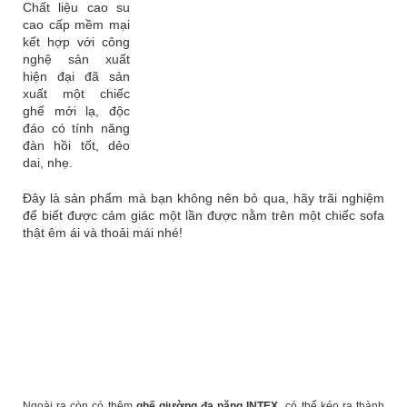
Chất liệu cao su
cao cấp mềm mại
kết hợp với công
nghệ sản xuất
hiện đại đã sản
xuất một chiếc
ghế mới lạ, độc
đáo có tính năng
đàn hồi tốt, dẻo
dai, nhẹ.
Đây là sản phẩm mà bạn không nên bỏ qua, hãy trãi nghiệm
để biết được cảm giác một lần được nằm trên một chiếc sofa
thật êm ái và thoải mái nhé!
Ngoài ra còn có thêm
ghế giường đa năng INTEX
có thể kéo ra thành