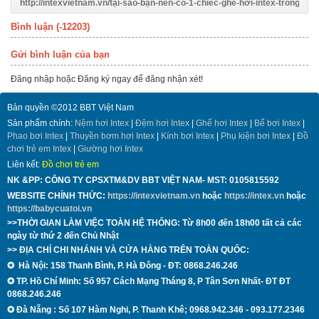
Bình luận (
-12203
)
Gửi bình luận của bạn
Đăng nhập
hoặc
Đăng ký
ngay để đăng nhận xét!
Bản quyền ©2012 BBT Việt Nam
Sản phẩm chính:
Nệm hơi Intex
|
Đệm hơi Intex
|
Ghế hơi Intex
|
Bể bơi Intex
|
Phao bơi Intex
|
Thuyền bơm hơi Intex
|
Kính bơi Intex
|
Phụ kiện bơi Intex
|
Đồ
chơi trẻ em Intex
|
Giường hơi Intex
Liên kết:
Đồ chơi trẻ em
NK &PP: CÔNG TY CPSXTM&DV BBT VIỆT NAM- MST:
0105815592
WEBSITE CHÍNH THỨC:
https://intexvietnam.vn
hoặc
https://intex.vn
hoặc
https://babycuatoi.vn
>>THỜI GIAN LÀM VIỆC TOÀN HỆ THỐNG: Từ 8h00 đến 18h00 tất cả các
ngày từ thứ 2 đến Chủ Nhật
>> ĐỊA CHỈ CHI NHÁNH VÀ CỬA HÀNG TRÊN TOÀN QUỐC:
✪
Hà Nội: 158 Thanh B
ình, P.
H
à Đông - ĐT:
0868.246.246
✪
TP. Hồ Chí Minh: Số 957 Cách Mạng Tháng 8, P Tân Sơn Nhất- ĐT
ĐT
0868.246.246
✪ Đà Nẵng
: Số 107 Hàm Nghi, P. Thanh Khê; 0968.942.346 - 093.177.2346