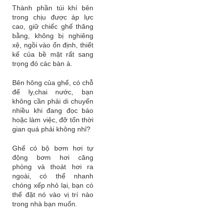
Thành phần túi khí bên
trong chịu được áp lực
cao, giữ chiếc ghế thăng
bằng, không bị nghiêng
xệ, ngồi vào ổn định, thiết
kế của bề mặt rất sang
trọ
ng đó các bàn à.
Bên hông của ghế, có chỗ
để ly,chai nước, bạn
không cần phải di chuyển
nhiều khi đang đọc báo
hoặc làm việc, đỡ tốn thời
gian quá phải không nhỉ?
Ghế có bộ bơm hơi tự
động bơm hơi căng
phòng và thoát hơi ra
ngoài, có thể nhanh
chóng xếp nhỏ lại, bạn có
thể đặt nó vào vị trí nào
trong nhà bạn muốn.