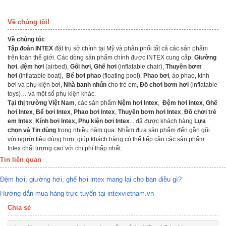
Về chúng tôi!
Về chúng tôi:
Tập đoàn INTEX
đặt trụ sở chính tại Mỹ và phân phối tất cả các sản phẩm
trên toàn thế giới. Các dòng sản phẩm chính được INTEX cung cấp:
Giường
hơi
,
đệm hơi
(airbed),
Gối hơi
,
Ghế hơi
(inflatable chair),
Thuyền bơm
hơi
(inflatable boat),
Bể bơi phao
(floating pool),
Phao bơi
, áo phao, kính
bơi và phụ kiện bơi,
Nhà banh nhún
cho trẻ em,
Đồ chơi bơm hơi
(inflatable
toys)… và một số phụ kiện khác.
Tại thị trường Việt Nam
, các sản phẩm
Nệm hơi Intex
,
Đệm hơi Intex
,
Ghế
hơi Intex
,
Bể bơi Intex
,
Phao bơi Intex
,
Thuyền bơm hơi Intex
,
Đồ chơi trẻ
em Intex
,
Kính bơi Intex
,
Phụ kiện bơi Intex
... đã được khách hàng
Lựa
chọn và Tin dùng
trong nhiều năm qua. Nhằm đưa sản phẩm đến gần gũi
với người tiêu dùng hơn, giúp khách hàng có thể tiếp cận các sản phẩm
Intex chất lượng cao với chi phí thấp nhất.
Tin liên quan
Đệm hơi, giường hơi, ghế hơi intex mang lại cho bạn điều gì?
Hướng dẫn mua hàng trực tuyến tại intexvietnam.vn
Chia sẻ