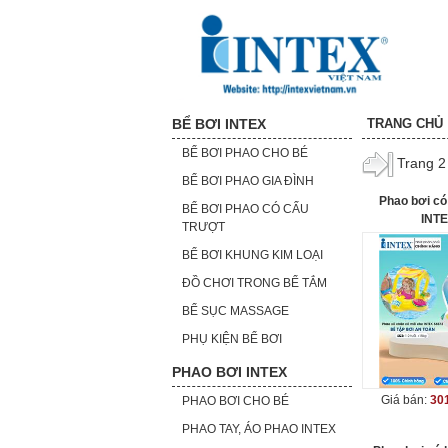
BỂ BƠI INTEX
TRANG CHỦ
BỂ BƠI PHAO CHO BÉ
Trang 2 
BỂ BƠI PHAO GIA ĐÌNH
Phao bơi có
BỂ BƠI PHAO CÓ CẤU
INTE
TRƯỢT
BỂ BƠI KHUNG KIM LOẠI
ĐỒ CHƠI TRONG BỂ TẮM
BỂ SỤC MASSAGE
PHỤ KIỆN BỂ BƠI
PHAO BƠI INTEX
Giá bán:
301
PHAO BƠI CHO BÉ
PHAO TAY, ÁO PHAO INTEX