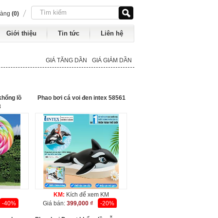
hàng
(0)
Giới thiệu
Tin tức
Liên hệ
GIÁ TĂNG DẦN
GIÁ GIẢM DẦN
khổng lồ
Phao bơi cá voi đen intex 58561
3
KM:
Kích để xem KM
-40%
Giá bán:
399,000 ₫
-20%