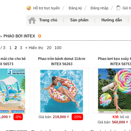
Hỗ trợ trực tuyến
Đăng ký
Đăng nhập
Giỏ 
Trang chủ
Sản phẩm
Hướng dẫn
»
PHAO BƠI INTEX
/ 3:
1
2
3
+ Hiển thị:
20
100
 mái che cho bé
Phao tròn bánh donut 114cm
Phao bơi kẹo xoáy 
X 56573
INTEX 56263
INTEX 5875
,000 ₫
-0%
Giá bán:
219,000 ₫
-20%
KM:
bộ vá
Giá bán:
560,000 ₫