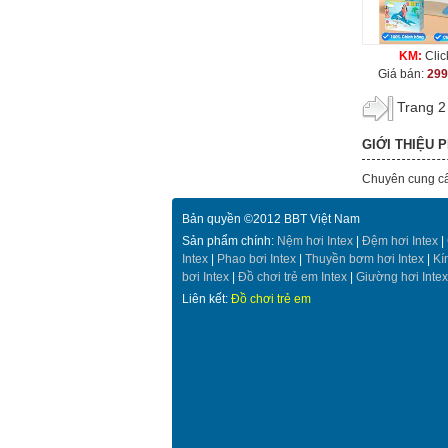
KM:
Clic
Giá bán:
299
Trang 2 
GIỚI THIỆU 
Chuyên cung c
Bản quyền ©2012 BBT Việt Nam
Sản phẩm chính:
Nệm hơi Intex
|
Đệm hơi Intex
|
Intex
|
Phao bơi Intex
|
Thuyền bơm hơi Intex
|
Kí
bơi Intex
|
Đồ chơi trẻ em Intex
|
Giường hơi Intex
Liên kết:
Đồ chơi trẻ em