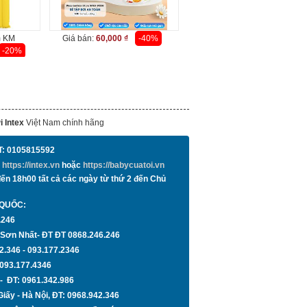
m KM
Giá bán:
60,000 ₫
-40%
-20%
i Intex
Việt Nam chính hãng
T:
0105815592
c
https://intex.vn
hoặc
https://babycuatoi.vn
 18h00 tất cả các ngày từ thứ 2 đến Chủ
 QUỐC:
.246
n Sơn Nhất- ĐT
ĐT 0868.246.246
2.346 - 093.177.2346
 093.177.4346
 - ĐT:
0961.342.986
iấy -
Hà Nội
, ĐT:
0968.942.346