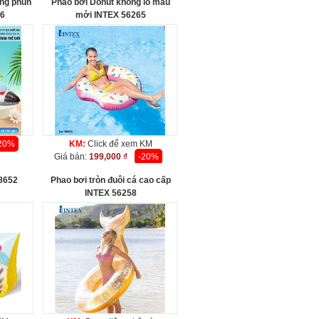
úng phun
Phao bơi Donut khổng lồ mẫu
36
mới INTEX 56265
20%
KM:
Click để xem KM
Giá bán:
199,000 ₫
-20%
8652
Phao bơi tròn đuôi cá cao cấp
INTEX 56258