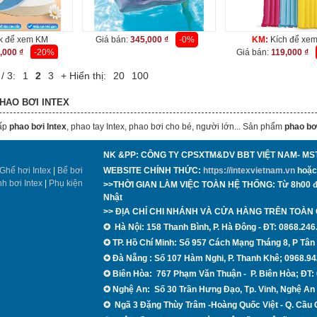
k để xem KM
Giá bán:
345,000 ₫
-0%
KM:
Kích để xe
,000 ₫
-20%
Giá bán:
119,000 ₫
/ 3:
1
2
3
+ Hiển thị:
20
100
PHAO BƠI INTEX
ấp
phao bơi Intex
, phao tay Intex, phao bơi cho bé, người lớn... Sản phẩm
phao bơ
NK &PP: CÔNG TY CPSXTM&DV BBT VIỆT NAM- MS
Ghế hơi Intex
|
Bể bơi
WEBSITE CHÍNH THỨC:
https://intexvietnam.vn
hoặ
nh bơi Intex
|
Phụ kiện
>>THỜI GIAN LÀM VIỆC TOÀN HỆ THỐNG: Từ 8h00 đến
Nhật
>> ĐỊA CHỈ CHI NHÁNH VÀ CỬA HÀNG TRÊN TOÀN
✪
Hà Nội: 158 Thanh B
ình, P.
H
à Đông - ĐT:
0868.246
✪
TP. Hồ Chí Minh: Số 957 Cách Mạng Tháng 8, P Tâ
✪ Đà Nẵng
: Số 107 Hàm Nghi, P. Thanh Khê; 0968.94
✪
Biên Hòa:
767 Phạm Văn Thuận - P. Biên Hòa; ĐT:
✪
Nghệ An:
Số 30 Trần Hưng Đạo, Tp. Vinh, Nghệ An
✪
Ngã 3 Đặng Thùy Trâm -Hoàng Quốc Việt - Q.
Cầu G