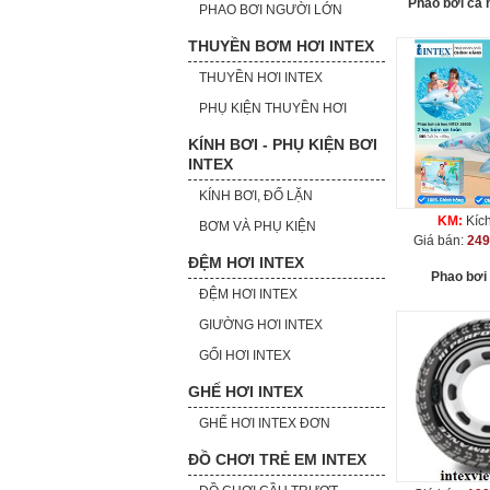
Phao bơi cá 
PHAO BƠI NGƯỜI LỚN
THUYỀN BƠM HƠI INTEX
THUYỀN HƠI INTEX
PHỤ KIỆN THUYỀN HƠI
KÍNH BƠI - PHỤ KIỆN BƠI
INTEX
KÍNH BƠI, ĐỐ LẶN
KM:
Kíc
BƠM VÀ PHỤ KIỆN
Giá bán:
249
ĐỆM HƠI INTEX
Phao bơi
ĐỆM HƠI INTEX
GIƯỜNG HƠI INTEX
GỐI HƠI INTEX
GHẾ HƠI INTEX
GHẾ HƠI INTEX ĐƠN
ĐỒ CHƠI TRẺ EM INTEX