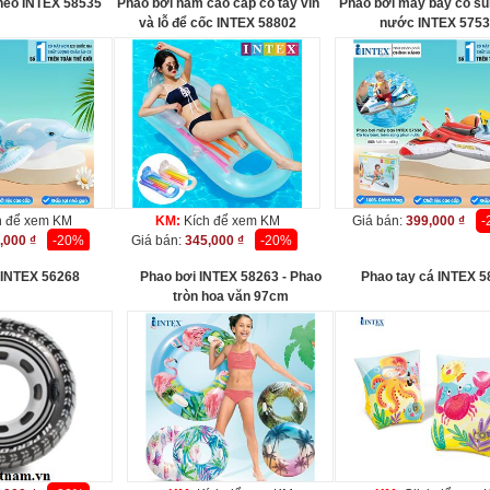
heo INTEX 58535
Phao bơi nằm cao cấp có tay vin
Phao bơi máy bay có s
và lỗ để cốc INTEX 58802
nước INTEX 575
h để xem KM
KM:
Kích để xem KM
Giá bán:
399,000 ₫
-
,000 ₫
-20%
Giá bán:
345,000 ₫
-20%
 INTEX 56268
Phao bơi INTEX 58263 - Phao
Phao tay cá INTEX 5
tròn hoa văn 97cm