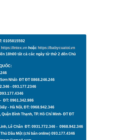
T:
0105815592
c
https://intex.vn
hoặc
https://babycuatoi.vn
 18h00 tất cả các ngày từ thứ 2 đến Chủ
 QUỐC:
.246
n Sơn Nhất- ĐT
ĐT 0868.246.246
2.346 - 093.177.2346
 093.177.4346
 - ĐT:
0961.342.986
iấy -
Hà Nội
, ĐT:
0968.942.346
, Quận Bình Thạnh,
TP. Hồ Chí Minh
- ĐT
ĐT
Linh, Lê Chân ĐT:
0931.772.346 - 0968.942.346
Thủ Dầu Một (chỉ bán online) 093.177.4346