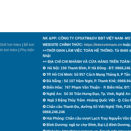
NK &PP: CÔNG TY CPSXTM&DV BBT VIỆT NAM- MS
Ghế hơi Intex
|
Bể bơi
WEBSITE CHÍNH THỨC:
https://intexvietnam.vn
hoặ
nh bơi Intex
|
Phụ kiện
>>THỜI GIAN LÀM VIỆC TOÀN HỆ THỐNG: Từ 8h00 đến
Nhật
>> ĐỊA CHỈ CHI NHÁNH VÀ CỬA HÀNG TRÊN TOÀN
✪
Hà Nội: 158 Thanh B
ình, P.
H
à Đông - ĐT:
0868.246
✪
TP. Hồ Chí Minh: Số 957 Cách Mạng Tháng 8, P Tâ
✪ Đà Nẵng
: Số 107 Hàm Nghi, P. Thanh Khê; 0968.94
✪
Biên Hòa:
767 Phạm Văn Thuận - P. Biên Hòa; ĐT:
✪
Nghệ An:
Số 30 Trần Hưng Đạo, Tp. Vinh, Nghệ An
✪
Ngã 3 Đặng Thùy Trâm -Hoàng Quốc Việt - Q.
Cầu G
✪
Chân cầu Thanh Đa, đường Xô Viết Nghệ Tĩnh, P.26
0868.246.246
✪ Hải Phòng: Chân cầu vượt Lạch Tray Nguyễn Văn 
✪ Bình Dương: ngã tư chợ Đình, Đại Lộ Bình Dương, 