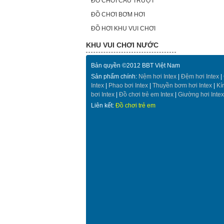
ĐỒ CHƠI CẦU TRƯỢT
ĐỒ CHƠI BƠM HƠI
ĐỒ HƠI KHU VUI CHƠI
KHU VUI CHƠI NƯỚC
Bản quyền ©2012 BBT Việt Nam
Sản phẩm chính:
Nệm hơi Intex
|
Đệm hơi Intex
|
Intex
|
Phao bơi Intex
|
Thuyền bơm hơi Intex
|
Kí
bơi Intex
|
Đồ chơi trẻ em Intex
|
Giường hơi Intex
Liên kết:
Đồ chơi trẻ em