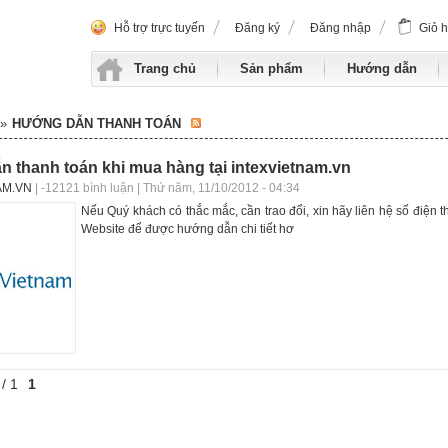
Hỗ trợ trực tuyến
Đăng ký
Đăng nhập
Giỏ 
Trang chủ
Sản phẩm
Hướng dẫn
»
HƯỚNG DẪN THANH TOÁN
 thanh toán khi mua hàng tại intexvietnam.vn
AM.VN
| -12121 bình luận | Thứ năm, 11/10/2012 - 04:34
Nếu Quý khách có thắc mắc, cần trao đổi, xin hãy liên hệ số điện th
Website để được hướng dẫn chi tiết hơ
/ 1
1