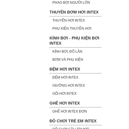
PHAO BƠI NGƯỜI LỚN
THUYỀN BƠM HƠI INTEX
THUYỀN HƠI INTEX
PHỤ KIỆN THUYỀN HƠI
KÍNH BƠI - PHỤ KIỆN BƠI
INTEX
KÍNH BƠI, ĐỐ LẶN
BƠM VÀ PHỤ KIỆN
ĐỆM HƠI INTEX
ĐỆM HƠI INTEX
GIƯỜNG HƠI INTEX
GỐI HƠI INTEX
GHẾ HƠI INTEX
GHẾ HƠI INTEX ĐƠN
ĐỒ CHƠI TRẺ EM INTEX