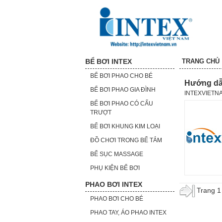
BỂ BƠI INTEX
TRANG CHỦ
BỂ BƠI PHAO CHO BÉ
Hướng dẫn
BỂ BƠI PHAO GIA ĐÌNH
INTEXVIETN
BỂ BƠI PHAO CÓ CẤU
TRƯỢT
BỂ BƠI KHUNG KIM LOẠI
ĐỒ CHƠI TRONG BỂ TẮM
BỂ SỤC MASSAGE
PHỤ KIỆN BỂ BƠI
PHAO BƠI INTEX
Trang 1 
PHAO BƠI CHO BÉ
PHAO TAY, ÁO PHAO INTEX