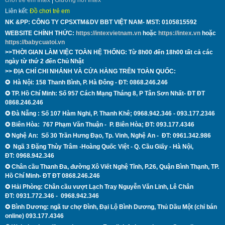
Liên kết:
Đồ chơi trẻ em
NK &PP: CÔNG TY CPSXTM&DV BBT VIỆT NAM- MST:
0105815592
WEBSITE CHÍNH THỨC:
https://intexvietnam.vn
hoặc
https://intex.vn
hoặc
https://babycuatoi.vn
>>THỜI GIAN LÀM VIỆC TOÀN HỆ THỐNG: Từ 8h00 đến 18h00 tất cả các
ngày từ thứ 2 đến Chủ Nhật
>> ĐỊA CHỈ CHI NHÁNH VÀ CỬA HÀNG TRÊN TOÀN QUỐC:
✪
Hà Nội: 158 Thanh B
ình, P.
H
à Đông - ĐT:
0868.246.246
✪
TP. Hồ Chí Minh: Số 957 Cách Mạng Tháng 8, P Tân Sơn Nhất- ĐT
ĐT
0868.246.246
✪ Đà Nẵng
: Số 107 Hàm Nghi, P. Thanh Khê; 0968.942.346 - 093.177.2346
✪
Biên Hòa:
767 Phạm Văn Thuận - P. Biên Hòa; ĐT: 093.177.4346
✪
Nghệ An:
Số 30 Trần Hưng Đạo, Tp. Vinh, Nghệ An - ĐT:
0961.342.986
✪
Ngã 3 Đặng Thùy Trâm -Hoàng Quốc Việt - Q.
Cầu Giấy -
Hà Nội
,
ĐT:
0968.942.346
✪
Chân cầu Thanh Đa, đường Xô Viết Nghệ Tĩnh, P.26, Quận Bình Thạnh,
TP.
Hồ Chí Minh
- ĐT
ĐT 0868.246.246
✪ Hải Phòng: Chân cầu vượt Lạch Tray Nguyễn Văn Linh, Lê Chân
ĐT:
0931.772.346 - 0968.942.346
✪ Bình Dương: ngã tư chợ Đình, Đại Lộ Bình Dương, Thủ Dầu Một (chỉ bán
online) 093.177.4346