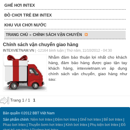
GHẾ HƠI INTEX
ĐỒ CHƠI TRẺ EM INTEX
KHU VUI CHƠI NƯỚC
TRANG CHỦ
»
CHÍNH SÁCH VẬN CHUYỂN
Chính sách vận chuyển giao hàng
INTEXVIETNAM.VN
| -12164 bình luận | Thứ năm, 11/10/2012 - 04:30
Nhằm đảm bảo thuận lợi nhất cho khách
hàng, đảm bảo hàng được giao tận tay
khách hàng, intexvietnam.vn áp dụng
chính sách vận chuyển, giao hàng như
sau:
Trang 1 / 1
1
Bản quyền ©2012 BBT Việt Nam
Sản phẩm chính:
Nệm hơi Intex
|
Đệm hơi Intex
|
Ghế hơi Intex
|
Bể bơi Intex
|
Phao bơi Intex
|
Thuyền bơm hơi Intex
|
Kính bơi Intex
|
Phụ kiện bơi Intex
|
Đồ
chơi trẻ em Intex
|
Giường hơi Intex